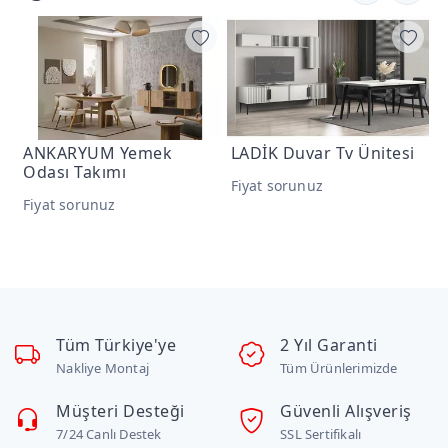
ı
ANKARYUM Yemek
LADİK Duvar Tv Ünitesi
N
Odası Takımı
Ü
Fiyat sorunuz
Fiyat sorunuz
F
Tüm Türkiye'ye
2 Yıl Garanti
Nakliye Montaj
Tüm Ürünlerimizde
Müşteri Desteği
Güvenli Alışveriş
7/24 Canlı Destek
SSL Sertifikalı