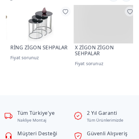
R
RİNG ZİGON SEHPALAR
X ZİGON ZİGON
P
SEHPALAR
Fiyat sorunuz
F
Fiyat sorunuz
Tüm Türkiye'ye
2 Yıl Garanti
Nakliye Montaj
Tüm Ürünlerimizde
Müşteri Desteği
Güvenli Alışveriş