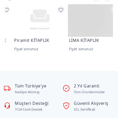
Piramit KİTAPLIK
LİMA KİTAPLIK
F
Fiyat sorunuz
Fiyat sorunuz
F
Tüm Türkiye'ye
2 Yıl Garanti
Nakliye Montaj
Tüm Ürünlerimizde
Müşteri Desteği
Güvenli Alışveriş
7/24 Canlı Destek
SSL Sertifikalı