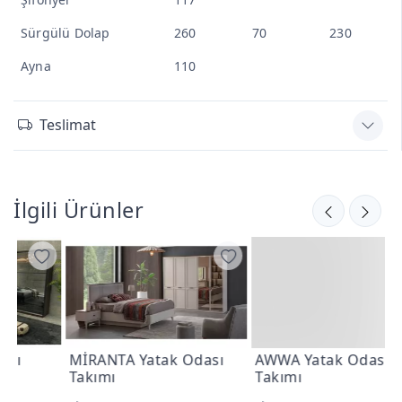
Sürgülü Dolap
260
70
230
Ayna
110
Teslimat
İlgili Ürünler
MİRANTA Yatak Odası
AWWA Yatak Odası
V
Takımı
Takımı
T