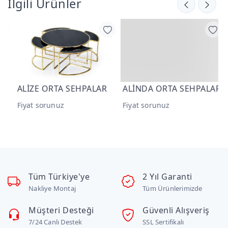
İlgili Ürünler
ALİZE ORTA SEHPALAR
ALİNDA ORTA SEHPALAR
R
Fiyat sorunuz
Fiyat sorunuz
F
Tüm Türkiye'ye
2 Yıl Garanti
Nakliye Montaj
Tüm Ürünlerimizde
Müşteri Desteği
Güvenli Alışveriş
7/24 Canlı Destek
SSL Sertifikalı