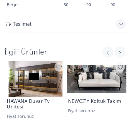
Berjer
80
90
90
Teslimat
İlgili Ürünler
HAWANA Duvar Tv
NEWCİTY Koltuk Takımı
A
Ünitesi
Fiyat sorunuz
F
Fiyat sorunuz