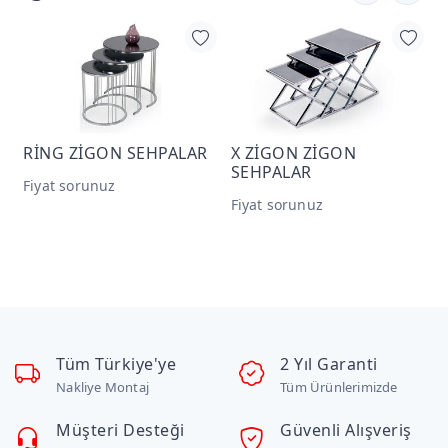
PALAR
X ZİGON ZİGON
POTA Tamamlayıcı Ür
SEHPALAR
Fiyat sorunuz
Fiyat sorunuz
Tüm Türkiye'ye
2 Yıl Garanti
Nakliye Montaj
Tüm Ürünlerimizde
Müşteri Desteği
Güvenli Alışveriş