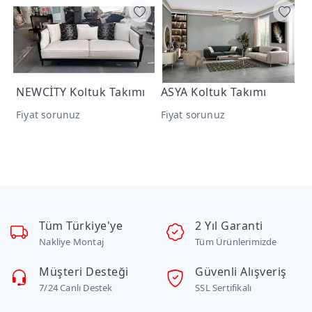
akımı
ASYA Koltuk Takımı
MİLANO Koltuk Takım
Fiyat sorunuz
Fiyat sorunuz
Tüm Türkiye'ye
2 Yıl Garanti
Nakliye Montaj
Tüm Ürünlerimizde
Müşteri Desteği
Güvenli Alışveriş
7/24 Canlı Destek
SSL Sertifikalı