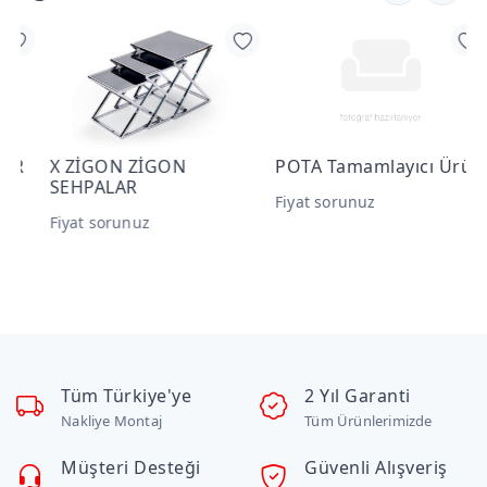
X ZİGON ZİGON
POTA Tamamlayıcı Ürün
SEHPALAR
(
Fiyat sorunuz
Fiyat sorunuz
F
Tüm Türkiye'ye
2 Yıl Garanti
Nakliye Montaj
Tüm Ürünlerimizde
Müşteri Desteği
Güvenli Alışveriş