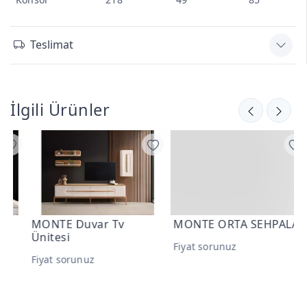
Teslimat
İlgili Ürünler
MONTE Duvar Tv
MONTE ORTA SEHPALAR
L
Ünitesi
T
Fiyat sorunuz
Fiyat sorunuz
F