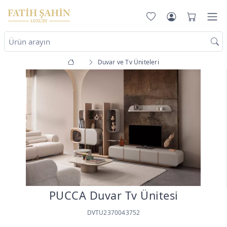
Duvar ve Tv Üniteleri
PUCCA Duvar Tv Ünitesi
DVTU2370043752