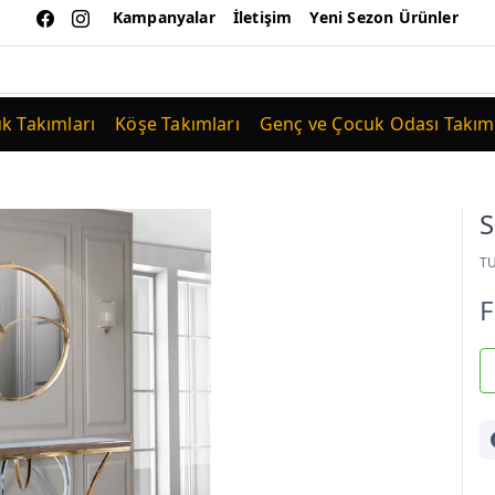
Kampanyalar
İletişim
Yeni Sezon Ürünler
uk Takımları
Köşe Takımları
Genç ve Çocuk Odası Takıml
T
F