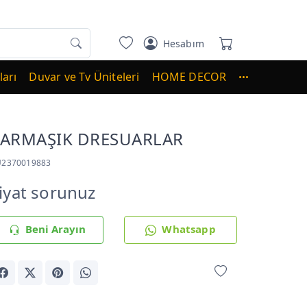
Hesabım
arı
Duvar ve Tv Üniteleri
HOME DECOR
SARMAŞIK DRESUARLAR
U2370019883
iyat sorunuz
Beni Arayın
Whatsapp