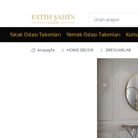
Yatak Odası Takımları
Yemek Odası Takımları
Kolt
Anasayfa
HOME DECOR
DRESUARLAR