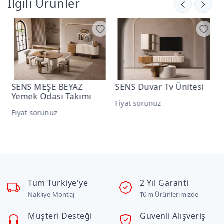
İlgili Ürünler
SENS MEŞE BEYAZ
SENS Duvar Tv Ünitesi
L
Yemek Odası Takımı
T
Fiyat sorunuz
Fiyat sorunuz
F
Tüm Türkiye'ye
2 Yıl Garanti
Nakliye Montaj
Tüm Ürünlerimizde
Müşteri Desteği
Güvenli Alışveriş