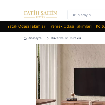
Yatak Odası Takımları
Yemek Odası Takımları
Kolt
Anasayfa
Duvar ve Tv Üniteleri