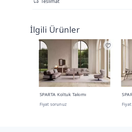
Teslimat
İlgili Ürünler
mı
SPARTA Yemek Odası Takımı
LADİ
Fiyat sorunuz
Fiya