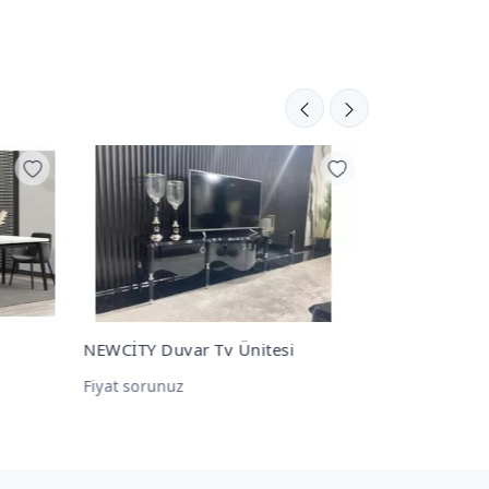
Amor Duvar Tv Ünitesi
FRİDA Duvar
Fiyat sorunuz
Fiyat sorunu