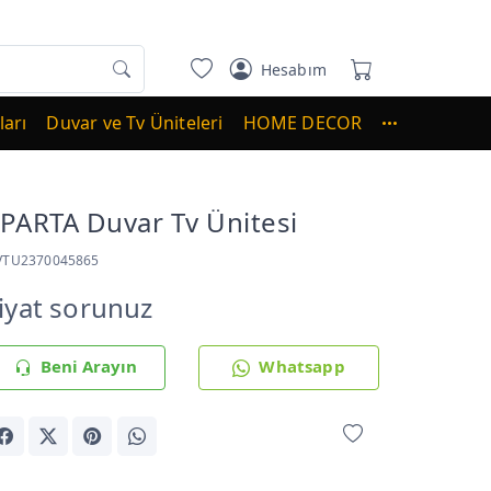
Hesabım
arı
Duvar ve Tv Üniteleri
HOME DECOR
PARTA Duvar Tv Ünitesi
VTU2370045865
iyat sorunuz
Beni Arayın
Whatsapp