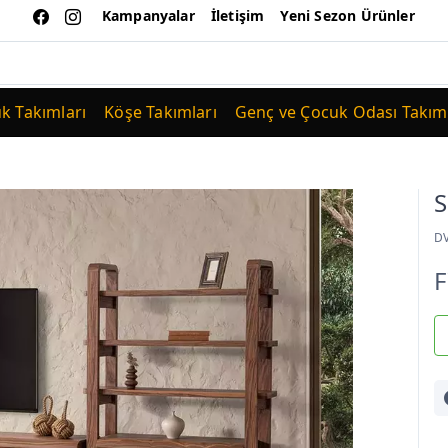
Kampanyalar
İletişim
Yeni Sezon Ürünler
uk Takımları
Köşe Takımları
Genç ve Çocuk Odası Takıml
S
D
F