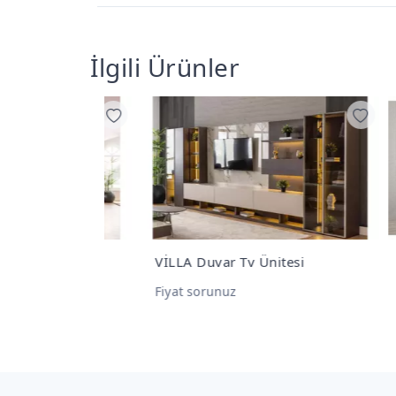
İlgili Ürünler
ı
VİLLA Duvar Tv Ünitesi
LADİ
Fiyat sorunuz
Fiya