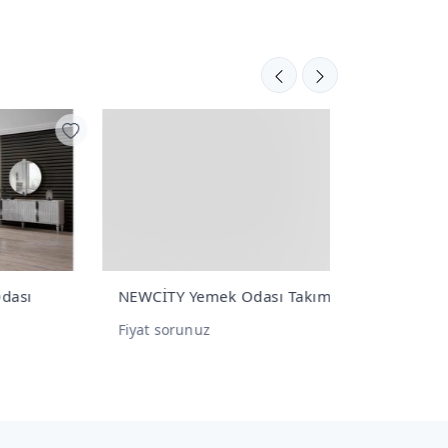
NEWCİTY Yemek Odası Takımı
Amor Yemek
Fiyat sorunuz
Fiyat sorunu