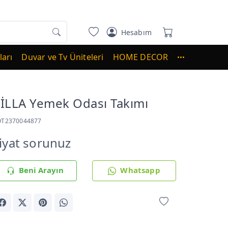
Hesabım
arı
Duvar ve Tv Üniteleri
HOME DECOR
İLLA Yemek Odası Takımı
OT2370044877
iyat sorunuz
Beni Arayın
Whatsapp