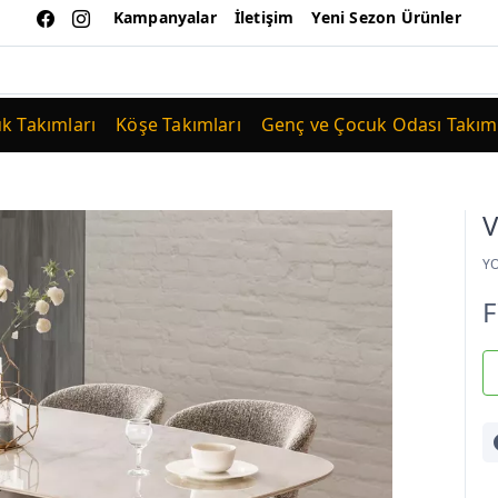
Kampanyalar
İletişim
Yeni Sezon Ürünler
uk Takımları
Köşe Takımları
Genç ve Çocuk Odası Takıml
V
Y
F