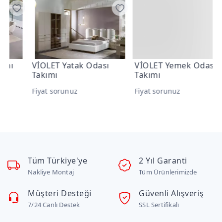
VİOLET Yatak Odası
VİOLET Yemek Odası
V
Takımı
Takımı
F
Fiyat sorunuz
Fiyat sorunuz
Tüm Türkiye'ye
2 Yıl Garanti
Nakliye Montaj
Tüm Ürünlerimizde
Müşteri Desteği
Güvenli Alışveriş
7/24 Canlı Destek
SSL Sertifikalı