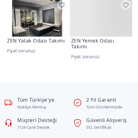
ZEN Yatak Odası Takımı
ZEN Yemek Odası
Z
Takımı
Fiyat sorunuz
F
Fiyat sorunuz
Tüm Türkiye'ye
2 Yıl Garanti
Nakliye Montaj
Tüm Ürünlerimizde
Müşteri Desteği
Güvenli Alışveriş
7/24 Canlı Destek
SSL Sertifikalı