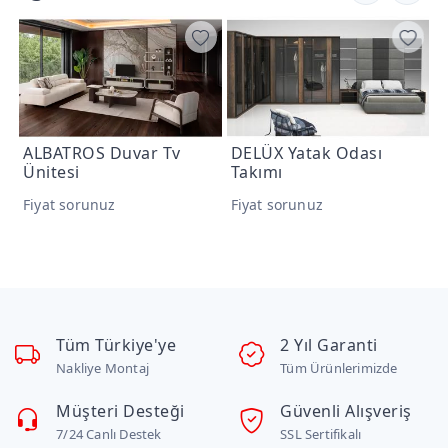
ı
ALBATROS Duvar Tv
DELÜX Yatak Odası
S
Ünitesi
Takımı
T
Fiyat sorunuz
Fiyat sorunuz
F
Tüm Türkiye'ye
2 Yıl Garanti
Nakliye Montaj
Tüm Ürünlerimizde
Müşteri Desteği
Güvenli Alışveriş
7/24 Canlı Destek
SSL Sertifikalı